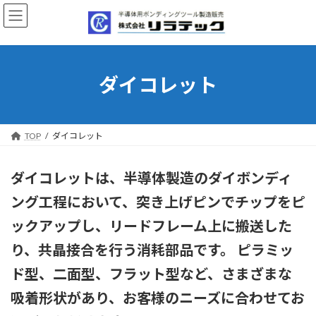
コ
ナ
ン
ビ
テ
ゲ
ン
ー
ツ
シ
へ
ョ
ダイコレット
ス
ン
キ
に
ッ
移
プ
動
TOP
ダイコレット
ダイコレットは、半導体製造のダイボンディ
ング工程において、突き上げピンでチップをピ
ックアップし、リードフレーム上に搬送した
り、共晶接合を行う消耗部品です。 ピラミッ
ド型、二面型、フラット型など、さまざまな
吸着形状があり、お客様のニーズに合わせてお