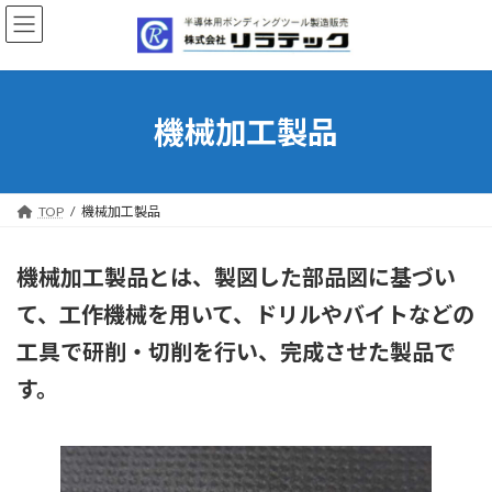
コ
ナ
ン
ビ
テ
ゲ
ン
ー
ツ
シ
へ
ョ
機械加工製品
ス
ン
キ
に
ッ
移
プ
動
TOP
機械加工製品
機械加工製品とは、製図した部品図に基づい
て、工作機械を用いて、ドリルやバイトなどの
工具で研削・切削を行い、完成させた製品で
す。