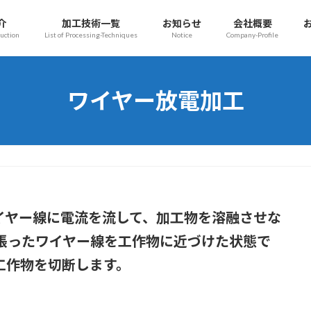
介
加工技術一覧
お知らせ
会社概要
uction
List of Processing-Techniques
Notice
Company-Profile
ワイヤー放電加工
イヤー線に電流を流して、加工物を溶融させな
張った
ワイヤー線
を工作物に近づけた状態で
工作物を切断します。