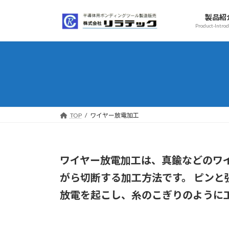
コ
ナ
製品紹
ン
ビ
Product-Introd
テ
ゲ
ン
ー
ツ
シ
へ
ョ
ス
ン
キ
に
ッ
移
プ
動
TOP
ワイヤー放電加工
ワイヤー放電加工は、真鍮などのワ
がら切断する加工方法です。 ピンと
放電を起こし、糸のこぎりのように