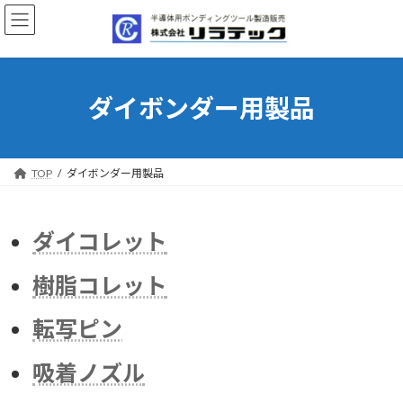
コ
ナ
ン
ビ
テ
ゲ
ン
ー
ツ
シ
へ
ョ
ダイボンダー用製品
ス
ン
キ
に
ッ
移
プ
動
TOP
ダイボンダー用製品
ダイコレット
樹脂コレット
転写ピン
吸着ノズル